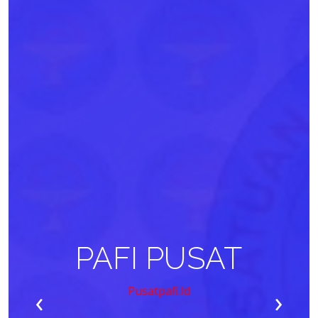
PAFI PUSAT
‹
›
Pusatpafi.id